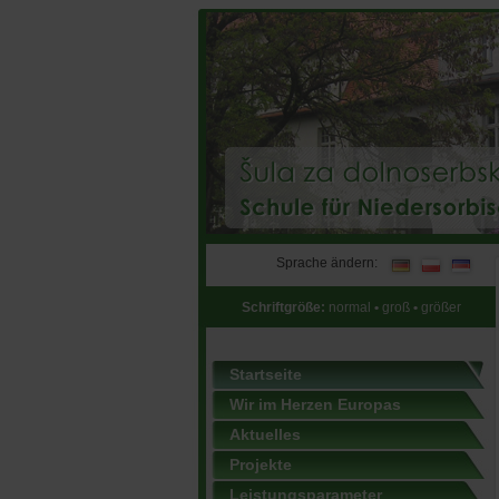
Sprache ändern:
Schriftgröße:
normal
•
groß
•
größer
Startseite
Wir im Herzen Europas
Aktuelles
Projekte
Leistungsparameter