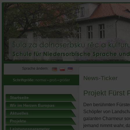
Sprache ändern:
News-Ticker
Schriftgröße:
normal
•
groß
•
größer
Projekt Fürst 
Startseite
Den berühmten Fürste
Wir im Herzen Europas
Schöpfer von Landschaf
Aktuelles
galanten Charmeur so
Projekte
jemand nimmt wahr, da
Leistungsparameter