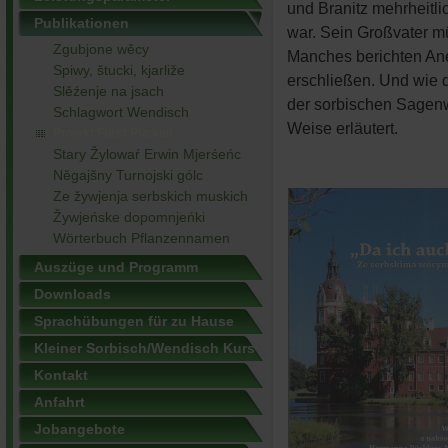
und Branitz mehrheitl
Publikationen
war. Sein Großvater mü
Zgubjone wěcy
Manches berichten Ane
Spiwy, štucki, kjarliže
erschließen. Und wie 
Slěźenje na jsach
der sorbischen Sagenw
Schlagwort Wendisch
Weise erläutert.
Projekt Fürst Pückler
Stary Žylowaŕ Erwin Mjerśeńc
Něgajšny Turnojski gólc
Ze žywjenja serbskich muskich
Žywjeńske dopomnjeńki
Wörterbuch Pflanzennamen
Auszüge und Programm
Downloads
Sprachübungen für zu Hause
Kleiner Sorbisch/Wendisch Kurs
Kontakt
Anfahrt
Jobangebote