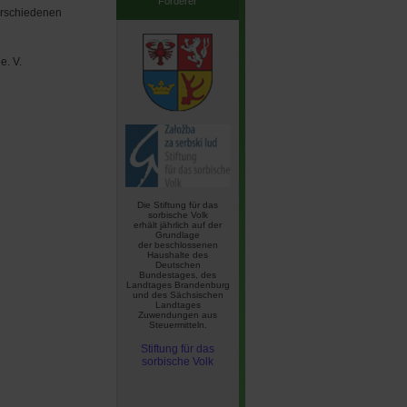
Förderer
verschiedenen
e. V.
Die Stiftung für das
sorbische Volk
erhält jährlich auf der
Grundlage
der beschlossenen
Haushalte des
Deutschen
Bundestages, des
Landtages Brandenburg
und des Sächsischen
Landtages
Zuwendungen aus
Steuermitteln.
Stiftung für das
sorbische Volk