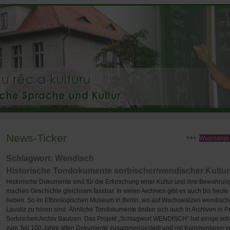
News-Ticker
Wupisanje ź
Schlagwort: Wendisch
Historische Tondokumente sorbischer/wendischer Kultur
Historische Dokumente sind für die Erforschung einer Kultur und ihre Bewahrung 
machen Geschichte gleichsam fassbar. In vielen Archiven gibt es auch bis heute
heben. So im Ethnologischen Museum in Berlin, wo auf Wachswalzen wendische
Lausitz zu hören sind. Ähnliche Tondokumente finden sich auch in Archiven in P
Sorbischen Archiv Bautzen. Das Projekt „Schlagwort WENDISCH“ hat einige solc
zum Teil 100 Jahre alten Dokumente zusammengestellt und mit Kommentaren v