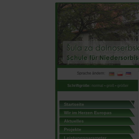
Sprache ändern:
Schriftgröße:
normal
•
groß
•
größer
Startseite
Wir im Herzen Europas
Aktuelles
Projekte
Leistungsparameter