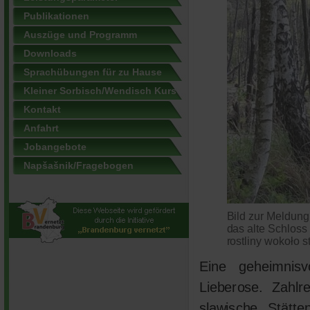
Publikationen
Auszüge und Programm
Downloads
Sprachübungen für zu Hause
Kleiner Sorbisch/Wendisch Kurs
Kontakt
Anfahrt
Jobangebote
Napšašnik/Fragebogen
Bild zur Meldung
das alte Schloss
rostliny wokoło 
Eine geheimnis
Lieberose. Zahlr
slawische Stätt