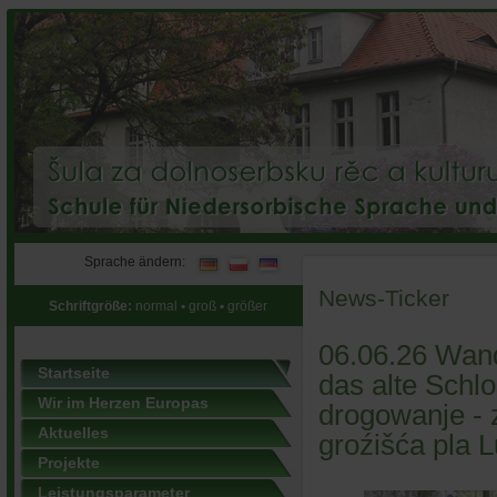
Sprache ändern:
News-Ticker
Schriftgröße:
normal
•
groß
•
größer
06.06.26 Wand
Startseite
das alte Schl
Wir im Herzen Europas
drogowanje - 
Aktuelles
groźišća pla 
Projekte
Leistungsparameter