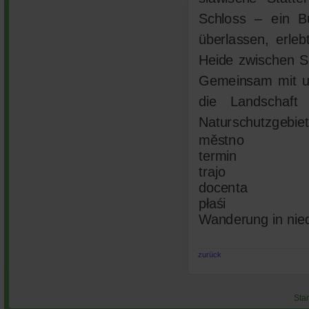
Schloss – ein Bu
überlassen, erle
Heide zwischen S
Gemeinsam mit un
die Landschaf
Naturschutzgebie
městno
termin
trajo
docenta
płaśi
Wanderung in nie
zurück
Star